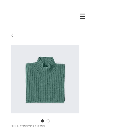
SKU: 217537123517253